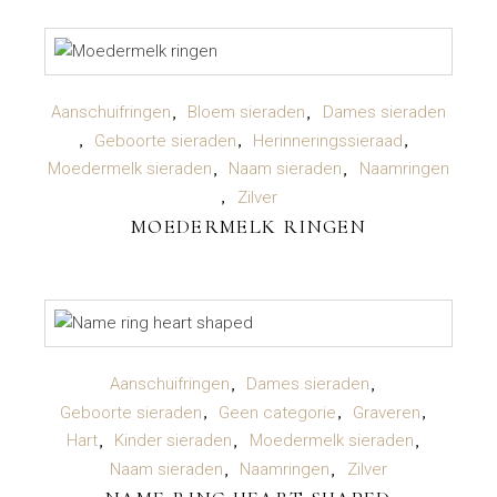
LEES VERDER
Aanschuifringen
Bloem sieraden
Dames sieraden
Geboorte sieraden
Herinneringssieraad
Moedermelk sieraden
Naam sieraden
Naamringen
Zilver
MOEDERMELK RINGEN
TOEVOEGEN AAN WINKELWAGEN
Aanschuifringen
Dames sieraden
Geboorte sieraden
Geen categorie
Graveren
Hart
Kinder sieraden
Moedermelk sieraden
Naam sieraden
Naamringen
Zilver