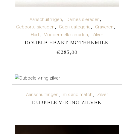
TOEVOEGEN AAN WINKELWAGEN
Aanschuifringen
Dames sieraden
Geboorte sieraden
Geen categorie
Graveren
Hart
Moedermelk sieraden
Zilver
DOUBLE HEART MOTHERMILK
€
285,00
LEES VERDER
Aanschuifringen
mix and match
Zilver
DUBBELE V-RING ZILVER