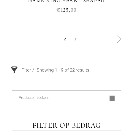
NAME RING HEART SHAPED
€
125,00
1
2
3
Filter
Showing 1 - 9 of 22 results
Zoeken
FILTER OP BEDRAG