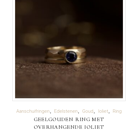
LEES VERDER
Aanschuifringen
Edelstenen
Goud
Ioliet
Ring
GEELGOUDEN RING MET
OVERHANGENDE IOLIET