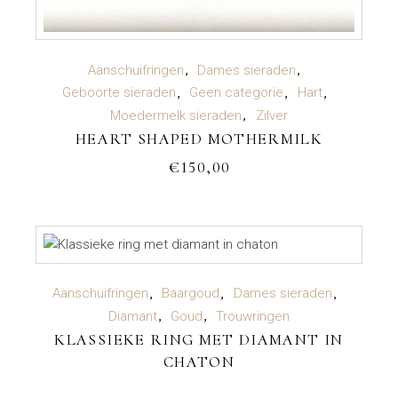
TOEVOEGEN AAN WINKELWAGEN
Aanschuifringen
Dames sieraden
Geboorte sieraden
Geen categorie
Hart
Moedermelk sieraden
Zilver
HEART SHAPED MOTHERMILK
€
150,00
LEES VERDER
Aanschuifringen
Baargoud
Dames sieraden
Diamant
Goud
Trouwringen
KLASSIEKE RING MET DIAMANT IN
CHATON