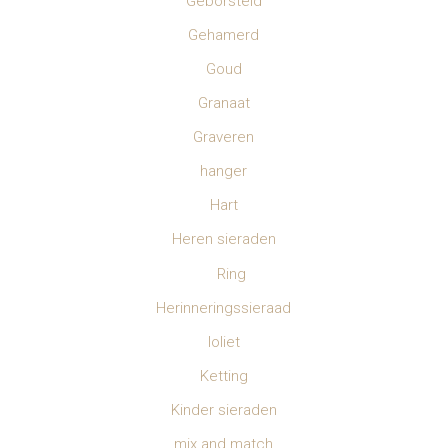
Geborsteld
Gehamerd
Goud
Granaat
Graveren
hanger
Hart
Heren sieraden
Ring
Herinneringssieraad
Ioliet
Ketting
Kinder sieraden
mix and match