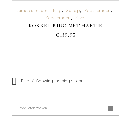
TOEVOEGEN AAN WINKELWAGEN
Dames sieraden
Ring
Schelp
Zee sieraden
Zeesieraden
Zilver
KOKKEL RING MET HARTJE
€
139,95
Filter
Showing the single result
Zoeken