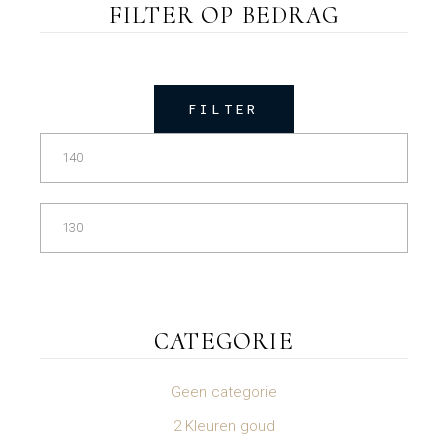
FILTER OP BEDRAG
FILTER
Min.
Max.
prijs
prijs
CATEGORIE
Geen categorie
2 Kleuren goud