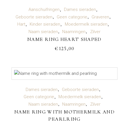
TOEVOEGEN AAN WINKELWAGEN
Aanschuifringen
Dames sieraden
Geboorte sieraden
Geen categorie
Graveren
Hart
Kinder sieraden
Moedermelk sieraden
Naam sieraden
Naamringen
Zilver
NAME RING HEART SHAPED
€
125,00
LEES VERDER
Dames sieraden
Geboorte sieraden
Geen categorie
Moedermelk sieraden
Naam sieraden
Naamringen
Zilver
NAME RING WITH MOTHERMILK AND
PEARLRING