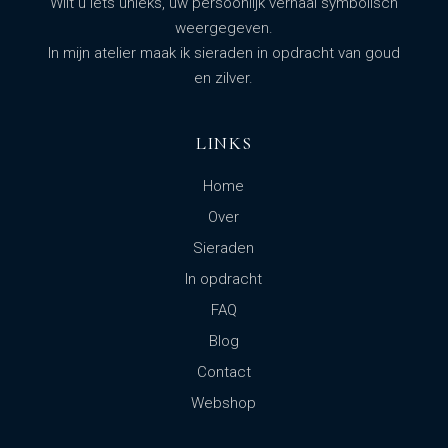
Wilt u iets unieks, uw persoonlijk verhaal symbolisch
weergegeven.
In mijn atelier maak ik sieraden in opdracht van goud
en zilver.
LINKS
Home
Over
Sieraden
In opdracht
FAQ
Blog
Contact
Webshop