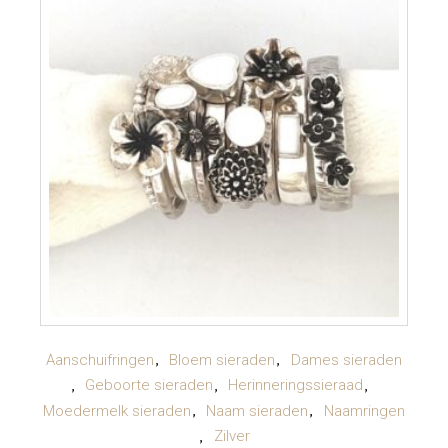
LEES VERDER
Aanschuifringen
Bloem sieraden
Dames sieraden
Geboorte sieraden
Herinneringssieraad
Moedermelk sieraden
Naam sieraden
Naamringen
Zilver