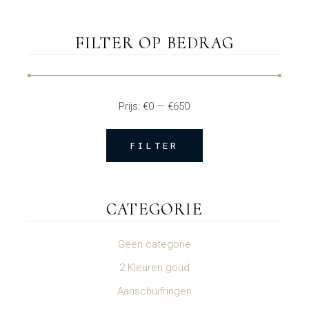
FILTER OP BEDRAG
Prijs:
€0
—
€650
FILTER
Min.
Max.
prijs
prijs
CATEGORIE
Geen categorie
2 Kleuren goud
Aanschuifringen