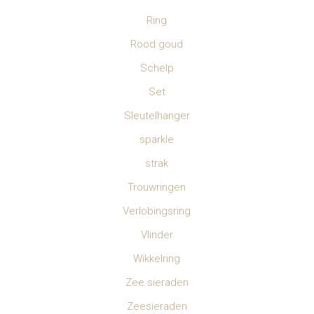
Ring
Rood goud
Schelp
Set
Sleutelhanger
sparkle
strak
Trouwringen
Verlobingsring
Vlinder
Wikkelring
Zee sieraden
Zeesieraden