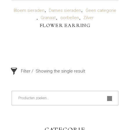
LEES VERDER
Bloem sieraden
Dames sieraden
Geen categorie
Granaat
oorbellen
Zilver
FLOWER EARRING
Filter
Showing the single result
Zoeken