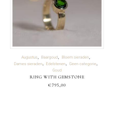
TOEVOEGEN AAN WINKELWAGEN
Augustus
Baargoud
Bloem sieraden
Dames sieraden
Edelstenen
Geen categorie
Goud
RING WITH GEMSTONE
€
795,00