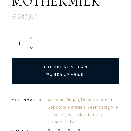
MOTHERMILK
€
285,00
Double heart mothermilk quantity
TOEVOEGEN AAN
WINKELWAGEN
Aanschuifringen
,
Dames sieraden
,
CATEGORIES:
Geboorte sieraden
,
Geen categorie
,
Graveren
,
Hart
,
Moedermelk
sieraden
,
Zilver
SHARE: