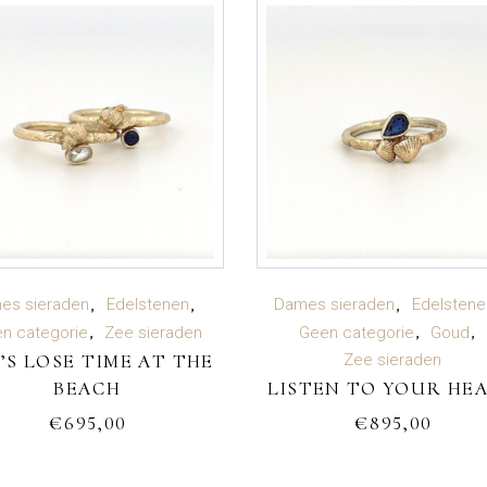
TOEVOEGEN AAN
TOEVOEGEN AAN
es sieraden
Edelstenen
Dames sieraden
Edelstene
n categorie
Zee sieraden
Geen categorie
Goud
’S LOSE TIME AT THE
WINKELWAGEN
WINKELWAGEN
Zee sieraden
BEACH
LISTEN TO YOUR HE
€
695,00
€
895,00