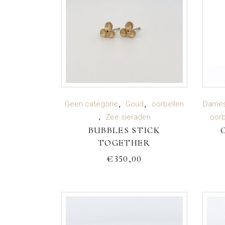
TOEVOEGEN AAN
Geen categorie
Goud
oorbellen
Dames
Zee sieraden
oorb
BUBBLES STICK
WINKELWAGEN
TOGETHER
€
350,00