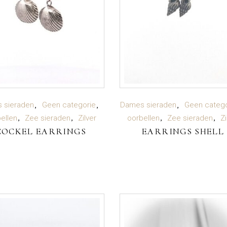
LEES VERDER
LEES VERDER
 sieraden
Geen categorie
Dames sieraden
Geen catego
ellen
Zee sieraden
Zilver
oorbellen
Zee sieraden
Zi
COCKEL EARRINGS
EARRINGS SHELL