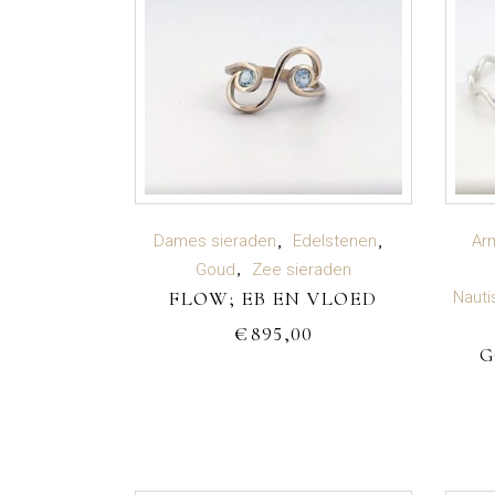
TOEVOEGEN AAN
Dames sieraden
Edelstenen
Ar
Goud
Zee sieraden
FLOW; EB EN VLOED
WINKELWAGEN
Nauti
€
895,00
G