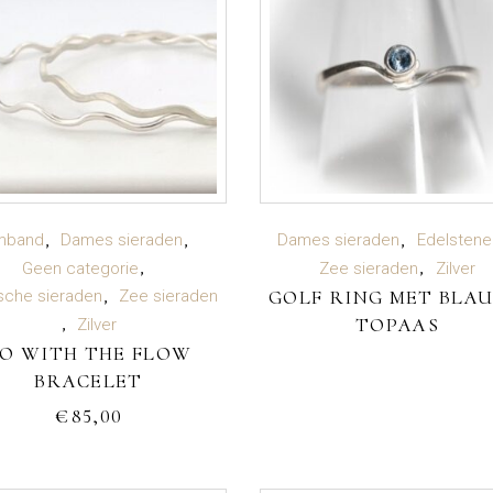
TOEVOEGEN AAN
LEES VERDER
mband
Dames sieraden
Dames sieraden
Edelstene
Geen categorie
Zee sieraden
Zilver
GOLF RING MET BLA
WINKELWAGEN
sche sieraden
Zee sieraden
TOPAAS
Zilver
O WITH THE FLOW
BRACELET
€
85,00