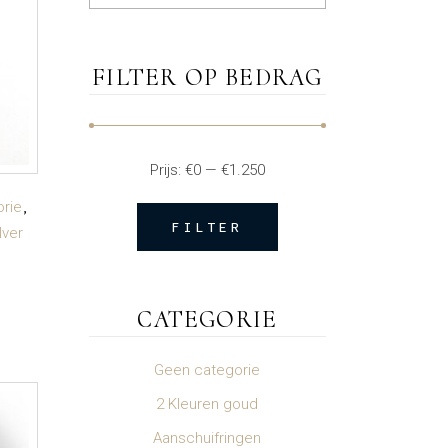
FILTER OP BEDRAG
Prijs:
€0
—
€1.250
rie
FILTER
lver
Min.
Max.
prijs
prijs
CATEGORIE
Geen categorie
2 Kleuren goud
Aanschuifringen