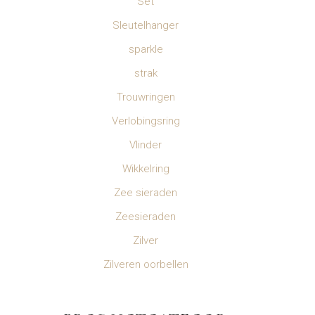
Set
Sleutelhanger
sparkle
strak
Trouwringen
Verlobingsring
Vlinder
Wikkelring
Zee sieraden
Zeesieraden
Zilver
Zilveren oorbellen