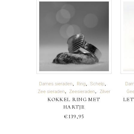
TOEVOEGEN AAN
Dames sieraden
Ring
Schelp
Dam
Zee sieraden
Zeesieraden
Zilver
Gee
KOKKEL RING MET
LET
WINKELWAGEN
HARTJE
€
139,95