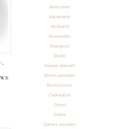
Amazoniet
Aquamarijn
Armband
Assieraden
Baargoud
Bedel
n
blauwe diamant
Bloem sieraden
UWE
Boomschors
Cadeaubon
Citrien
Dahlia
Dames sieraden