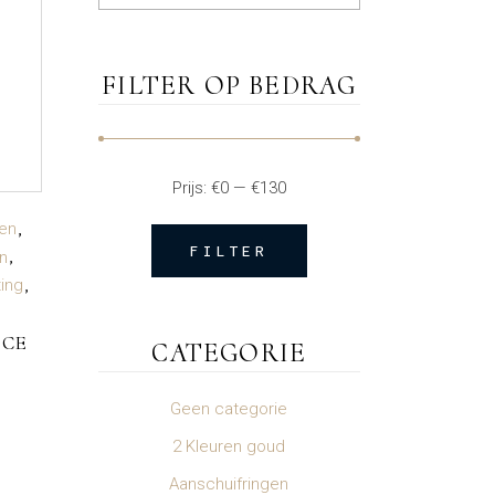
FILTER OP BEDRAG
Prijs:
€0
—
€130
ien
FILTER
n
Min.
Max.
ting
prijs
prijs
ACE
CATEGORIE
Geen categorie
2 Kleuren goud
Aanschuifringen