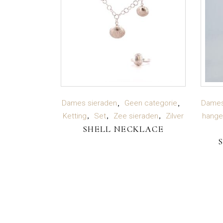
LEES VERDER
Dames sieraden
Geen categorie
Dames
Ketting
Set
Zee sieraden
Zilver
hange
SHELL NECKLACE