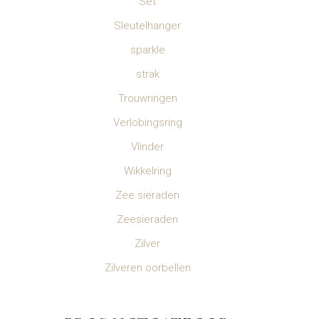
Set
Sleutelhanger
sparkle
strak
Trouwringen
Verlobingsring
Vlinder
Wikkelring
Zee sieraden
Zeesieraden
Zilver
Zilveren oorbellen