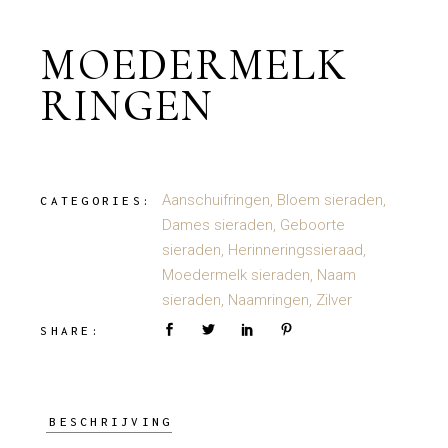
MOEDERMELK
RINGEN
Aanschuifringen
,
Bloem sieraden
,
CATEGORIES:
Dames sieraden
,
Geboorte
sieraden
,
Herinneringssieraad
,
Moedermelk sieraden
,
Naam
sieraden
,
Naamringen
,
Zilver
SHARE:
BESCHRIJVING