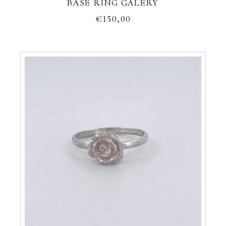
BASE RING GALERY
€
150,00