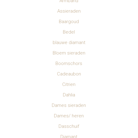
Armband
Assieraden
Baargoud
Bedel
blauwe diamant
Bloem sieraden
Boomschors
Cadeaubon
Citrien
Dahlia
Dames sieraden
Dames/ heren
Dasschuif
Diamant