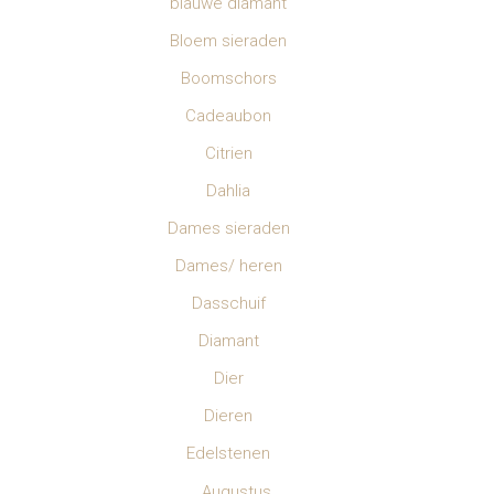
blauwe diamant
Bloem sieraden
Boomschors
Cadeaubon
Citrien
Dahlia
Dames sieraden
Dames/ heren
Dasschuif
Diamant
Dier
Dieren
Edelstenen
Augustus