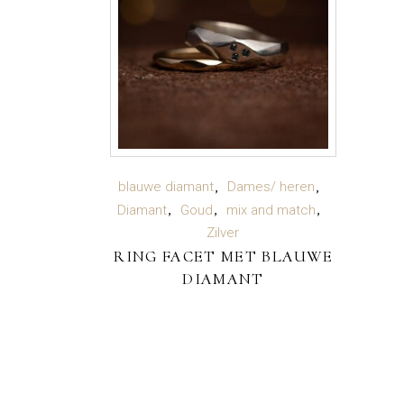
LEES VERDER
blauwe diamant
Dames/ heren
Diamant
Goud
mix and match
Zilver
RING FACET MET BLAUWE
DIAMANT