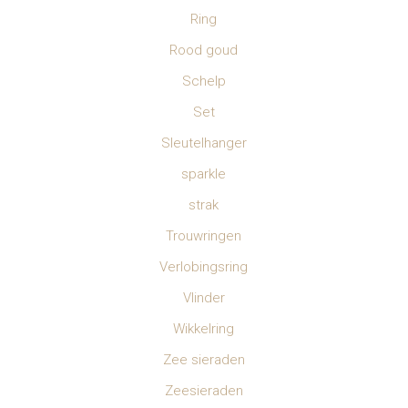
Ring
Rood goud
Schelp
Set
Sleutelhanger
sparkle
strak
Trouwringen
Verlobingsring
Vlinder
Wikkelring
Zee sieraden
Zeesieraden