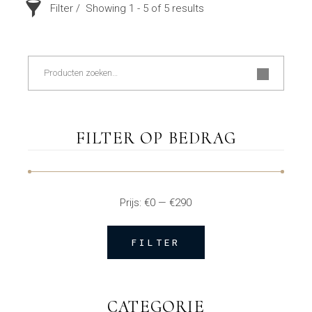
Filter
Showing 1 - 5 of 5 results
Zoeken
FILTER OP BEDRAG
Prijs:
€0
—
€290
FILTER
Min.
Max.
prijs
prijs
CATEGORIE