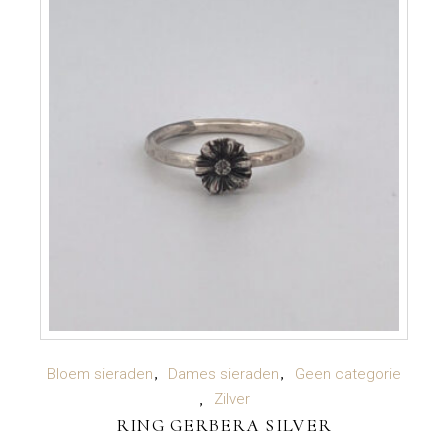
worden
op
de
productpagina
TOEVOEGEN AAN WINKELWAGEN
Bloem sieraden
Dames sieraden
Geen categorie
Zilver
RING GERBERA SILVER