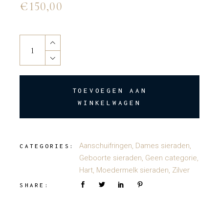
€
150,00
Heart shaped mothermilk quantity
TOEVOEGEN AAN
WINKELWAGEN
Aanschuifringen
,
Dames sieraden
,
CATEGORIES:
Geboorte sieraden
,
Geen categorie
,
Hart
,
Moedermelk sieraden
,
Zilver
SHARE: