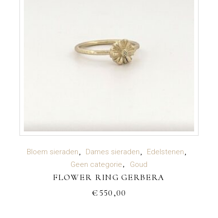
OPTIES SELECTEREN
Bloem sieraden
Dames sieraden
Edelstenen
Dit
Geen categorie
Goud
product
FLOWER RING GERBERA
heeft
meerdere
€
550,00
variaties.
Deze
optie
kan