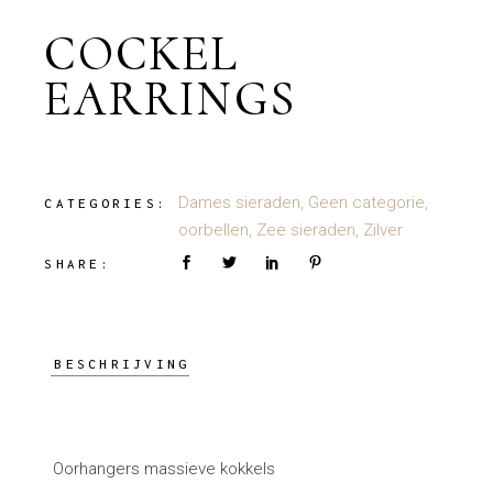
COCKEL
EARRINGS
Dames sieraden
,
Geen categorie
,
CATEGORIES:
oorbellen
,
Zee sieraden
,
Zilver
SHARE:
BESCHRIJVING
Oorhangers massieve kokkels