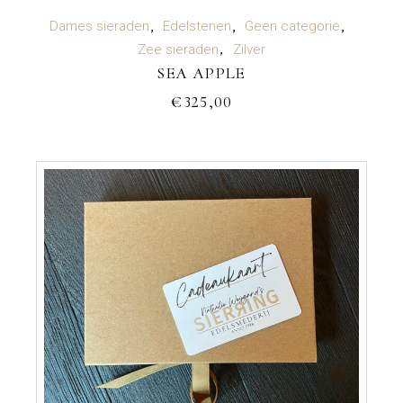
TOEVOEGEN AAN WINKELWAGEN
Dames sieraden
Edelstenen
Geen categorie
Zee sieraden
Zilver
SEA APPLE
€
325,00