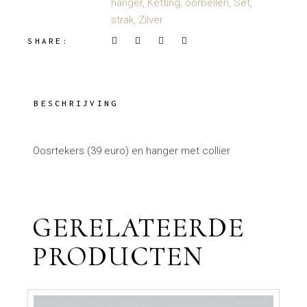
hanger
,
Ketting
,
oorbellen
,
Set
,
strak
,
Zilver
SHARE:
BESCHRIJVING
Oosrtekers (39 euro) en hanger met collier
GERELATEERDE
PRODUCTEN