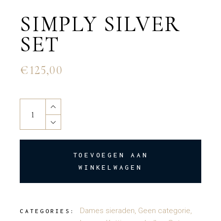
SIMPLY SILVER
SET
€
125,00
Simply silver set quantity
TOEVOEGEN AAN
WINKELWAGEN
Dames sieraden
,
Geen categorie
,
CATEGORIES: