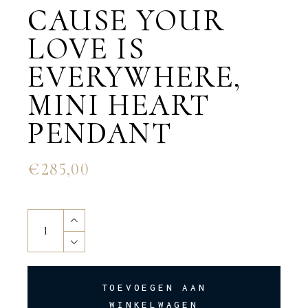
CAUSE YOUR
LOVE IS
EVERYWHERE,
MINI HEART
PENDANT
€
285,00
Cause your love is everywhere, mini heart pendant quantity
TOEVOEGEN AAN
WINKELWAGEN