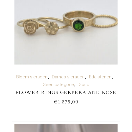
OPTIES SELECTEREN
Bloem sieraden
Dames sieraden
Edelstenen
Dit
Geen categorie
Goud
product
FLOWER RINGS GERBERA AND ROSE
heeft
meerdere
€
1.875,00
variaties.
Deze
optie
kan
gekozen
worden
op