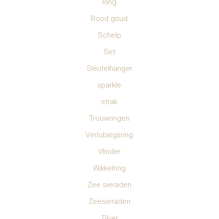
Ring
Rood goud
Schelp
Set
Sleutelhanger
sparkle
strak
Trouwringen
Verlobingsring
Vlinder
Wikkelring
Zee sieraden
Zeesieraden
Zilver