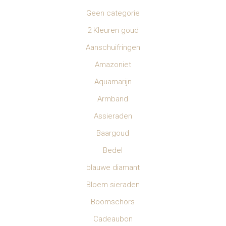
Geen categorie
2 Kleuren goud
Aanschuifringen
Amazoniet
Aquamarijn
Armband
Assieraden
Baargoud
Bedel
blauwe diamant
Bloem sieraden
Boomschors
Cadeaubon