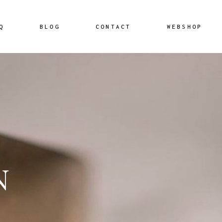
Mij
Q
BLOG
CONTACT
WEBSHOP
Win
Mijn account
Afrekenen
Winkelwagen
N