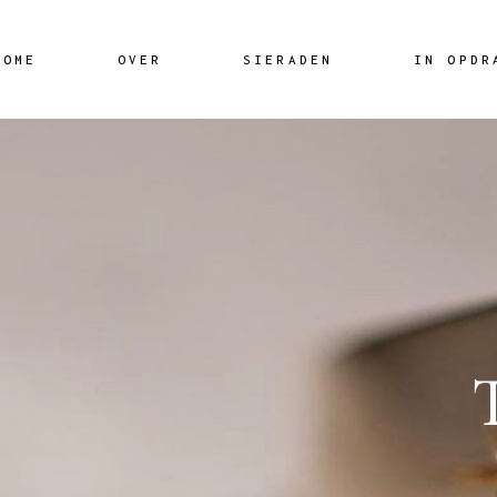
Skip
to
the
content
HOME
OVER
SIERADEN
IN OPDR