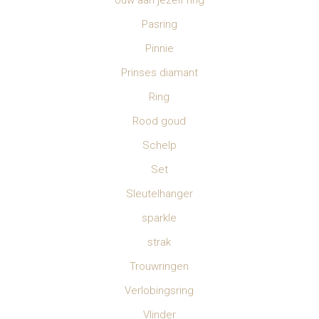
ouw aan jezelf ring
Pasring
Pinnie
Prinses diamant
Ring
Rood goud
Schelp
Set
Sleutelhanger
sparkle
strak
Trouwringen
Verlobingsring
Vlinder