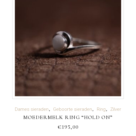
TOEVOEGEN AAN WINKELWAGEN
Dames sieraden
Geboorte sieraden
Ring
Zilver
MOEDERMELK RING “HOLD ON”
€
195,00