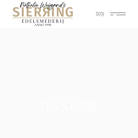
Skip
to
the
(0)
content
HANGER