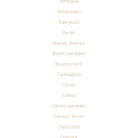
Armband
Assieraden
Baargoud
Bedel
blauwe diamant
Bloem sieraden
Boomschors
Cadeaubon
Citrien
Dahlia
Dames sieraden
Dames/ heren
Dasschuif
Diamant