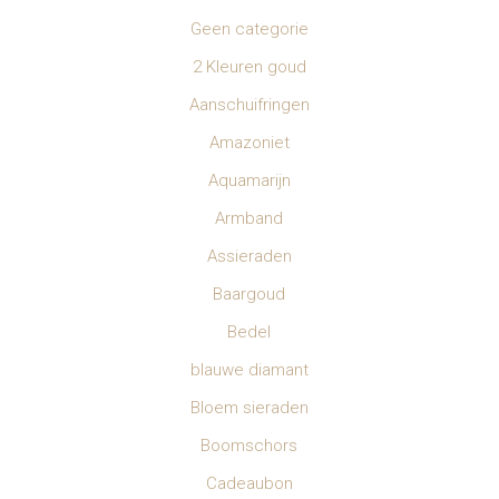
Geen categorie
2 Kleuren goud
Aanschuifringen
Amazoniet
Aquamarijn
Armband
Assieraden
Baargoud
Bedel
blauwe diamant
Bloem sieraden
Boomschors
Cadeaubon