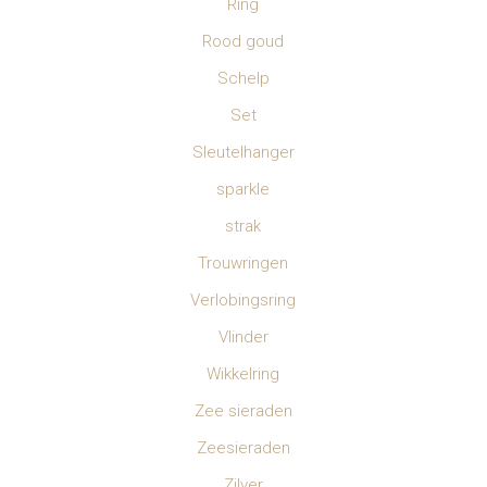
Ring
Rood goud
Schelp
Set
Sleutelhanger
sparkle
strak
Trouwringen
Verlobingsring
Vlinder
Wikkelring
Zee sieraden
Zeesieraden
Zilver