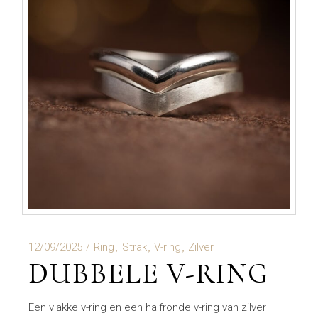
12/09/2025
Ring
Strak
V-ring
Zilver
DUBBELE V-RING
Een vlakke v-ring en een halfronde v-ring van zilver