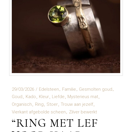
29/03/2026
Edelsteen
Familie
Gesmolten goud
Goud
Kado
Kleur
Liefde
Mysterieus mat
Organisch
Ring
Stoer
Trouw aan jezelf
Vierkant afgebolde scheen
Zilver bewerkt
“RING MET LEF