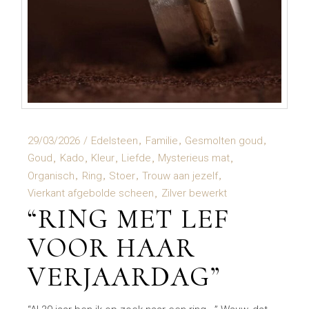
29/03/2026
Edelsteen
Familie
Gesmolten goud
Goud
Kado
Kleur
Liefde
Mysterieus mat
Organisch
Ring
Stoer
Trouw aan jezelf
Vierkant afgebolde scheen
Zilver bewerkt
“RING MET LEF
VOOR HAAR
VERJAARDAG”