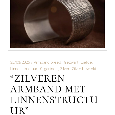
29/03/2026
Armband breed
Gezwart
Liefde
Linnenstructuur
Organisch
Zilver
Zilver bewerkt
“ZILVEREN
ARMBAND MET
LINNENSTRUCTU
UR”