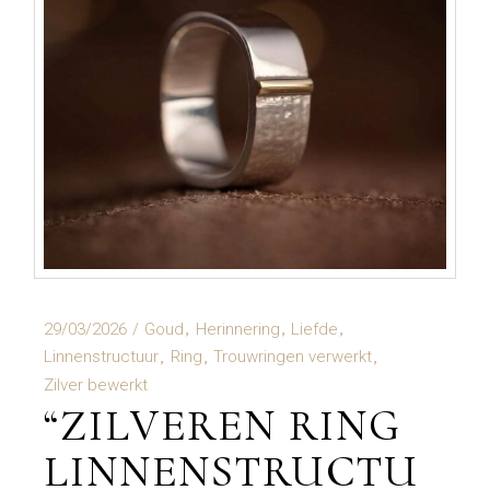
29/03/2026
Goud
Herinnering
Liefde
Linnenstructuur
Ring
Trouwringen verwerkt
Zilver bewerkt
“ZILVEREN RING
LINNENSTRUCTU