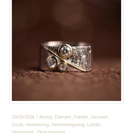
29/03/2026
Asring
Diamant
Familie
Gezwart
Goud
Herinnering
Herinneringsring
Liefde
Vingerprint
Zilver bewerkt