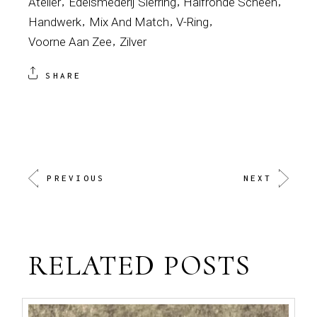
Atelier
Edelsmederij Sierring
Halfronde Scheen
Handwerk
Mix And Match
V-Ring
Voorne Aan Zee
Zilver
SHARE
PREVIOUS
NEXT
RELATED POSTS