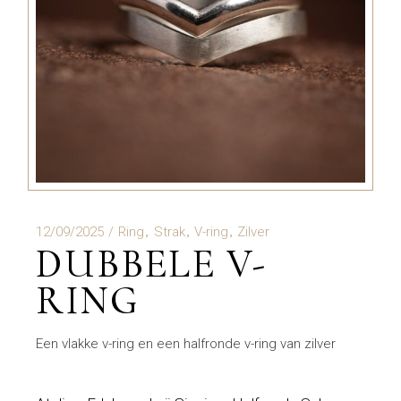
12/09/2025
Ring
Strak
V-ring
Zilver
DUBBELE V-
RING
Een vlakke v-ring en een halfronde v-ring van zilver