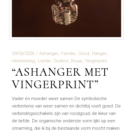
29/03/2026
Ashanger
Familie
Goud
Hanger
Herinnering
Liefde
Ouders
Rouw
Vingerprint
“ASHANGER MET
VINGERPRINT”
Vader en moeder weer samen De symbolische
verbintenis van weer samen en dichtbij voelt goed. De
verbindingsschakels zijn van roodgoud; de kleur van
de liefde. De organische onderste vorm lijkt op een
omarming, die ik bij de bestaande vorm mocht maken.