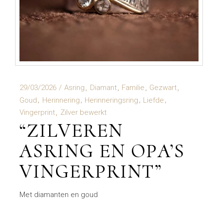
29/03/2026
Asring
Diamant
Familie
Gezwart
Goud
Herinnering
Herinneringsring
Liefde
Vingerprint
Zilver bewerkt
“ZILVEREN
ASRING EN OPA’S
VINGERPRINT”
Met diamanten en goud