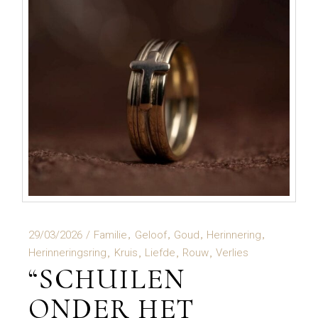
29/03/2026
Familie
Geloof
Goud
Herinnering
Herinneringsring
Kruis
Liefde
Rouw
Verlies
“SCHUILEN
ONDER HET