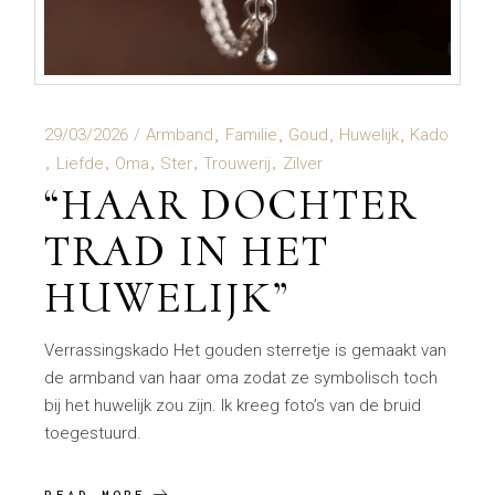
29/03/2026
Armband
Familie
Goud
Huwelijk
Kado
Liefde
Oma
Ster
Trouwerij
Zilver
“HAAR DOCHTER
TRAD IN HET
HUWELIJK”
Verrassingskado Het gouden sterretje is gemaakt van
de armband van haar oma zodat ze symbolisch toch
bij het huwelijk zou zijn. Ik kreeg foto’s van de bruid
toegestuurd.
READ MORE