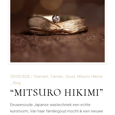
29/03/2026
Diamant
Familie
Goud
Mitsuro Hikime
Ring
“MITSURO HIKIMI”
Eeuwenoude Japanse wastechniek een echte
kunstvorm, Van haar familiegoud mocht ik een nieuwe