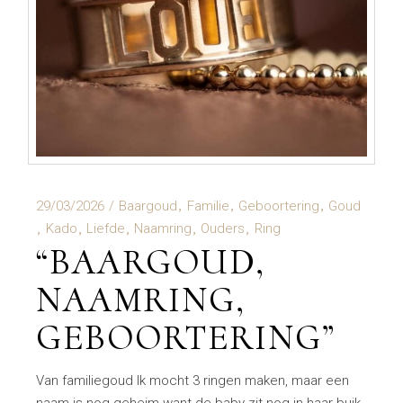
29/03/2026
Baargoud
Familie
Geboortering
Goud
Kado
Liefde
Naamring
Ouders
Ring
“BAARGOUD,
NAAMRING,
GEBOORTERING”
Van familiegoud Ik mocht 3 ringen maken, maar een