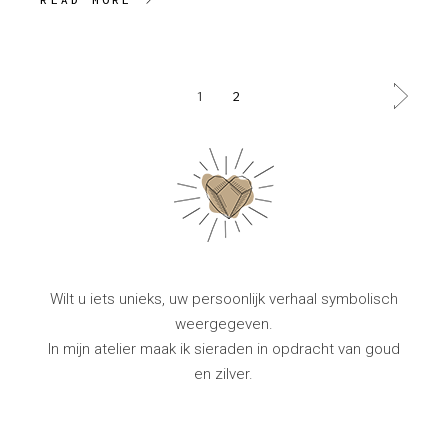
BERICHTEN
1
2
PAGINERING
Wilt u iets unieks, uw persoonlijk verhaal symbolisch
weergegeven.
In mijn atelier maak ik sieraden in opdracht van goud
en zilver.