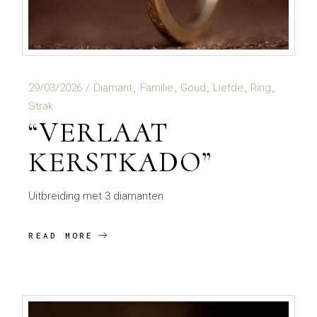
29/03/2026
Diamant
Familie
Goud
Liefde
Ring
Strak
“VERLAAT
KERSTKADO”
Uitbreiding met 3 diamanten
READ MORE