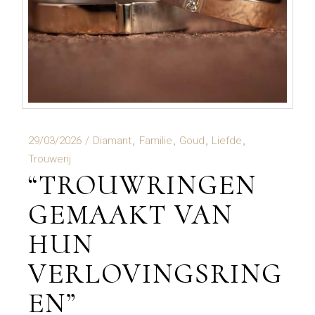
29/03/2026
Diamant
Familie
Goud
Liefde
Trouwerij
“TROUWRINGEN
GEMAAKT VAN
HUN
VERLOVINGSRING
EN”