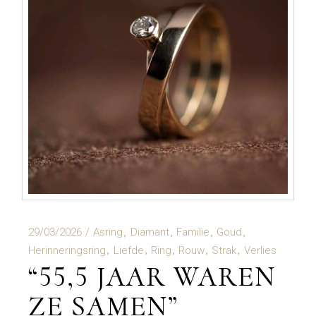
29/03/2026
Asring
Diamant
Familie
Goud
Herinneringsring
Liefde
Ring
Rouw
Strak
Verlies
“55,5 JAAR WAREN
ZE SAMEN”