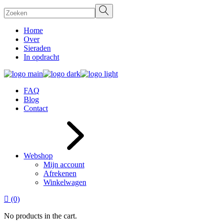
Skip
Search
to
the
Home
content
Over
Sieraden
In opdracht
FAQ
Blog
Contact
Webshop
Mijn account
Afrekenen
Winkelwagen
(0)
No products in the cart.