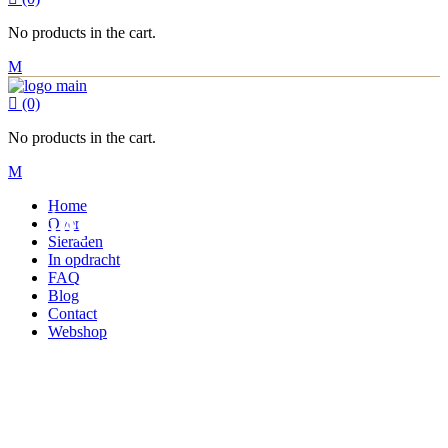
No products in the cart.
(0)
No products in the cart.
Home
v-ring Tag
Over
Sieraden
In opdracht
FAQ
Blog
Contact
Webshop