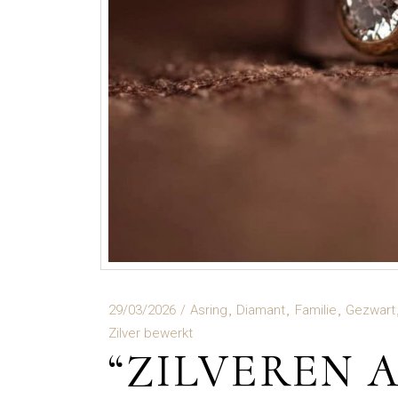
29/03/2026
Asring
Diamant
Familie
Gezwart
Zilver bewerkt
“ZILVEREN A