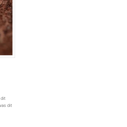
dit
was dit