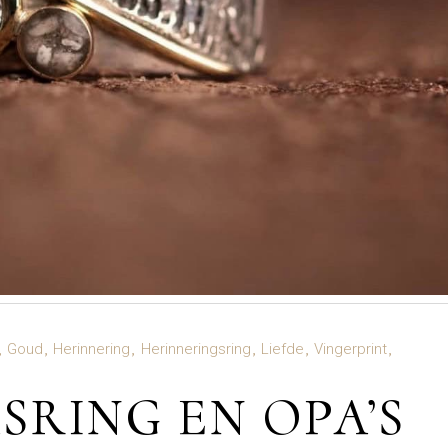
Goud
Herinnering
Herinneringsring
Liefde
Vingerprint
SRING EN OPA’S