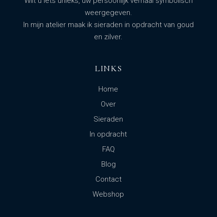
Wilt u iets unieks, uw persoonlijk verhaal symbolisch
weergegeven.
In mijn atelier maak ik sieraden in opdracht van goud
en zilver.
LINKS
Home
Over
Sieraden
In opdracht
FAQ
Blog
Contact
Webshop