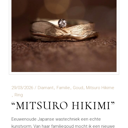
29/03/2026
Diamant
Familie
Goud
Mitsuro Hikime
Ring
“MITSURO HIKIMI”
Eeuwenoude Japanse wastechniek een echte
kunstvorm, Van haar familiegoud mocht ik een nieuwe