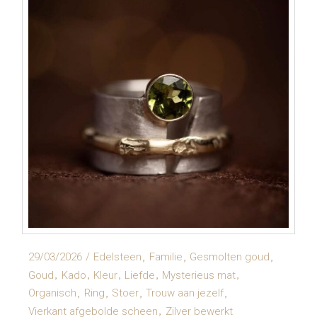
29/03/2026
Edelsteen
Familie
Gesmolten goud
Goud
Kado
Kleur
Liefde
Mysterieus mat
Organisch
Ring
Stoer
Trouw aan jezelf
Vierkant afgebolde scheen
Zilver bewerkt