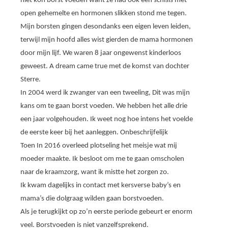
niet kon borst voeden want ze had ook een schisis met
open gehemelte en hormonen slikken stond me tegen.
Mijn borsten gingen desondanks een eigen leven leiden,
terwijl mijn hoofd alles wist gierden de mama hormonen
door mijn lijf. We waren 8 jaar ongewenst kinderloos
geweest. A dream came true met de komst van dochter
Sterre.
In 2004 werd ik zwanger van een tweeling, Dit was mijn
kans om te gaan borst voeden. We hebben het alle drie
een jaar volgehouden. Ik weet nog hoe intens het voelde
de eerste keer bij het aanleggen. Onbeschrijfelijk
Toen In 2016 overleed plotseling het meisje wat mij
moeder maakte. Ik besloot om me te gaan omscholen
naar de kraamzorg, want ik mistte het zorgen zo.
Ik kwam dagelijks in contact met kersverse baby’s en
mama’s die dolgraag wilden gaan borstvoeden.
Als je terugkijkt op zo’n eerste periode gebeurt er enorm
veel. Borstvoeden is niet vanzelfsprekend.