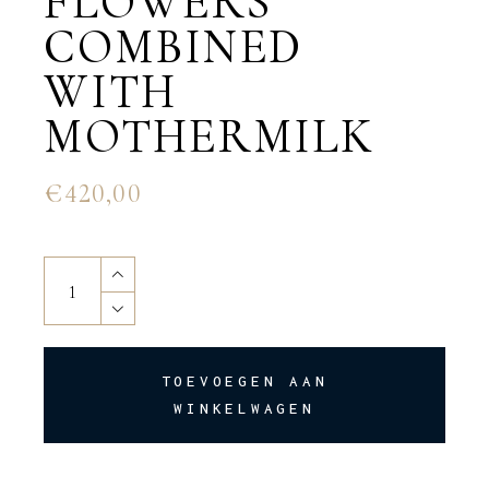
FLOWERS
COMBINED
WITH
MOTHERMILK
€
420,00
Rose and Gerbera flowers combined with mothermilk quanti
TOEVOEGEN AAN
WINKELWAGEN