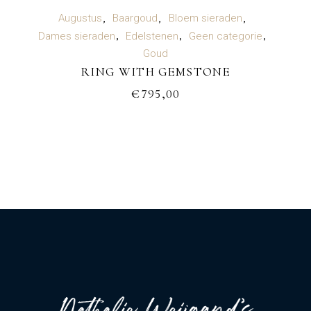
TOEVOEGEN AAN WINKELWAGEN
Augustus
Baargoud
Bloem sieraden
Dames sieraden
Edelstenen
Geen categorie
Goud
RING WITH GEMSTONE
€
795,00