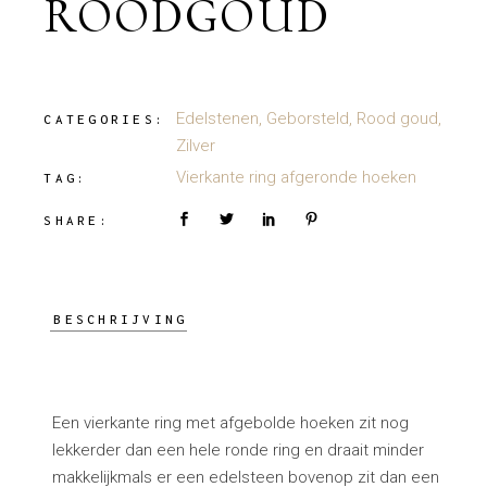
ROODGOUD
Edelstenen
,
Geborsteld
,
Rood goud
,
CATEGORIES:
Zilver
Vierkante ring afgeronde hoeken
TAG:
SHARE:
BESCHRIJVING
Een vierkante ring met afgebolde hoeken zit nog
lekkerder dan een hele ronde ring en draait minder
makkelijkmals er een edelsteen bovenop zit dan een