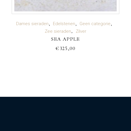
TOEVOEGEN AAN WINKELWAGEN
Dames sieraden
Edelstenen
Geen categorie
Zee sieraden
Zilver
SEA APPLE
€
325,00