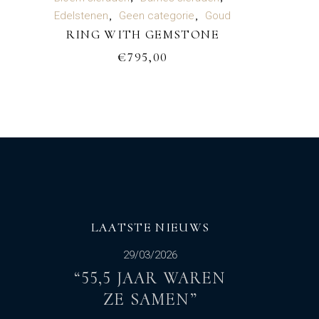
WINKELWAGEN
Edelstenen
Geen categorie
Goud
RING WITH GEMSTONE
€
795,00
LAATSTE NIEUWS
29/03/2026
“55,5 JAAR WAREN
ZE SAMEN”