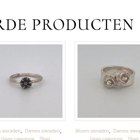
RDE PRODUCTEN
TOEVOEGEN AAN
TOEVOEGEN AAN
 sieraden
Dames sieraden
Bloem sieraden
Dames sier
Geen categorie
Zilver
Geen categorie
Zilver