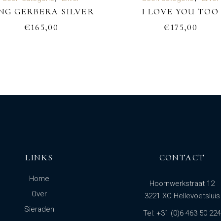
NG GERBERA SILVER
I LOVE YOU TOO
WINKELWAGEN
WINKELWAGEN
€
165,00
€
175,00
LINKS
CONTACT
Home
Hoornwerkstraat 12
Over
3221 XC Hellevoetsluis
Sieraden
Tel: +31 (0)6 463 50 224