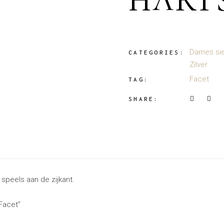
HARTS
Dames si
CATEGORIES:
Zilver
Facet
TAG:
SHARE:
speels aan de zijkant.
Facet”