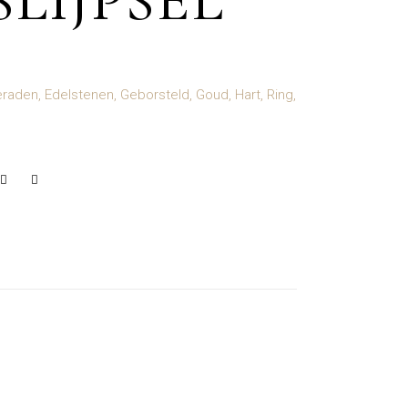
LIJPSEL
eraden
,
Edelstenen
,
Geborsteld
,
Goud
,
Hart
,
Ring
,