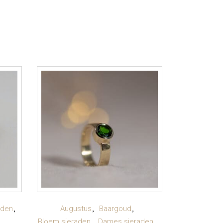
TOEVOEGEN AAN
aden
Augustus
Baargoud
Bloem sieraden
Dames sieraden