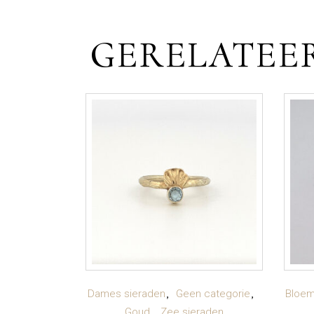
GERELATEE
TOEVOEGEN AAN
Dames sieraden
Geen categorie
Bloem
Goud
Zee sieraden