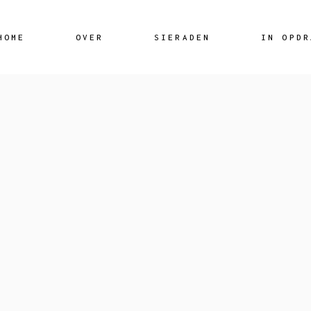
Skip
to
the
content
HOME
OVER
SIERADEN
IN OPDR