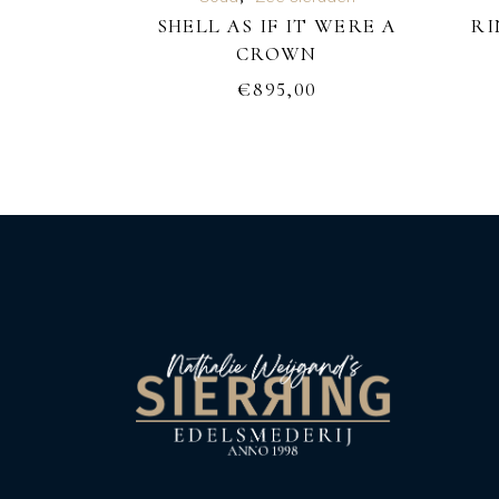
SHELL AS IF IT WERE A
RI
WINKELWAGEN
CROWN
€
895,00