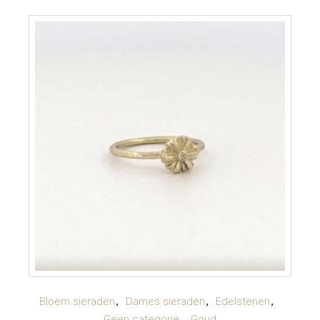
OPTIES SELECTEREN
Bloem sieraden
Dames sieraden
Edelstenen
Dit
Geen categorie
Goud