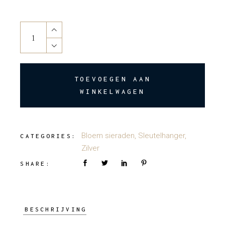
He loves me, ...he loves me not...#keychain quantity
TOEVOEGEN AAN
WINKELWAGEN
Bloem sieraden
,
Sleutelhanger
,
CATEGORIES:
Zilver
SHARE:
BESCHRIJVING