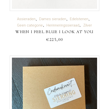
TOEVOEGEN AAN WINKELWAGEN
Assieraden
Dames sieraden
Edelstenen
Geen categorie
Herinneringssieraad
Zilver
WHEN I FEEL BLUE I LOOK AT YOU
€
225,00