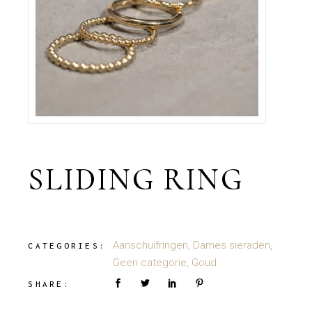
SLIDING RING
Aanschuifringen
,
Dames sieraden
,
CATEGORIES:
Geen categorie
,
Goud
SHARE: