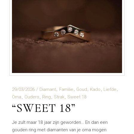
29/03/2026
Diamant
Familie
Goud
Kado
Liefde
Oma
Ouders
Ring
Strak
Sweet 18
“SWEET 18”
Je zult maar 18 jaar zijn geworden… En dan een
gouden ring met diamanten van je oma mogen