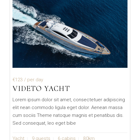
€123
/ per day
VIDETO YACHT
Lorem ipsum dolor sit amet, consectetuer adipiscing
elit nean commodo ligula eget dolor. Aenean massa
cum sociis Theme natoque magnis et penatibus dis.
Sed consequat, leo eget bibe
Yacht
9 guests
6 cabins
80km