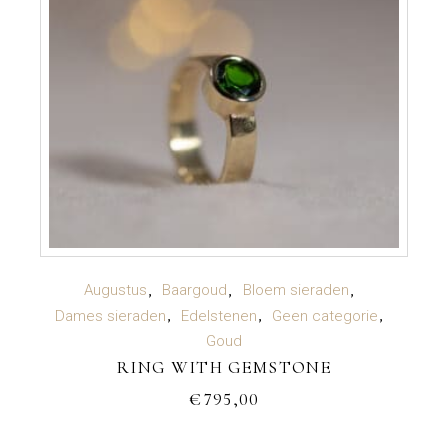
TOEVOEGEN AAN WINKELWAGEN
Augustus
Baargoud
Bloem sieraden
Dames sieraden
Edelstenen
Geen categorie
Goud
RING WITH GEMSTONE
€
795,00