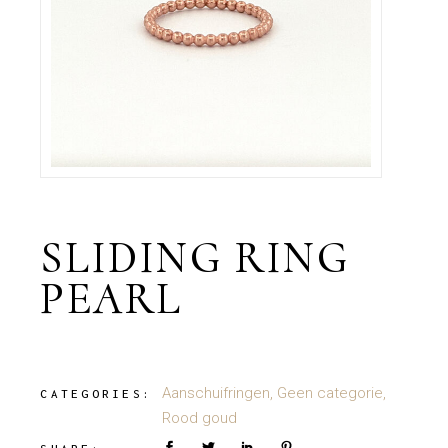
SLIDING RING
PEARL
Aanschuifringen
,
Geen categorie
,
CATEGORIES:
Rood goud