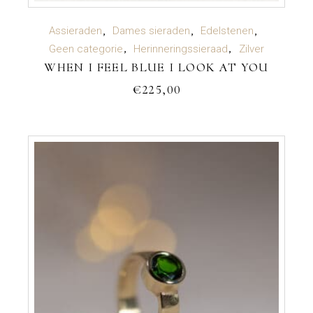
TOEVOEGEN AAN WINKELWAGEN
Assieraden
Dames sieraden
Edelstenen
Geen categorie
Herinneringssieraad
Zilver
WHEN I FEEL BLUE I LOOK AT YOU
€
225,00