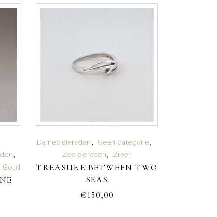
TOEVOEGEN AAN
Dames sieraden
Geen categorie
aden
Zee sieraden
Zilver
TREASURE BETWEEN TWO
WINKELWAGEN
Goud
SEAS
ONE
€
150,00