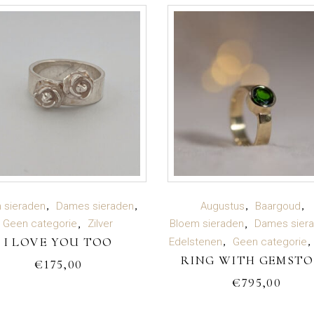
TOEVOEGEN AAN
TOEVOEGEN AAN
 sieraden
Dames sieraden
Augustus
Baargoud
Geen categorie
Zilver
Bloem sieraden
Dames sier
I LOVE YOU TOO
WINKELWAGEN
WINKELWAGEN
Edelstenen
Geen categorie
RING WITH GEMST
€
175,00
€
795,00