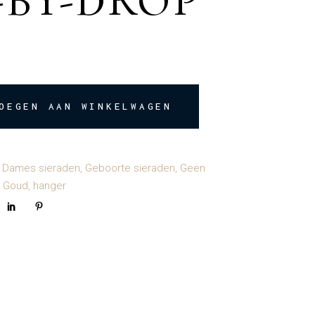
-BY-DROP
drop quantity
OEGEN AAN WINKELWAGEN
,
Dames sieraden
,
Geboorte sieraden
,
Geen
,
Goud
,
hanger