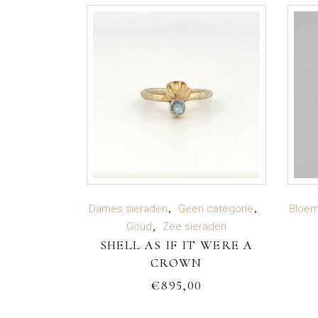
TOEVOEGEN AAN
Dames sieraden
Geen categorie
Bloem
Goud
Zee sieraden
SHELL AS IF IT WERE A
WINKELWAGEN
CROWN
€
895,00