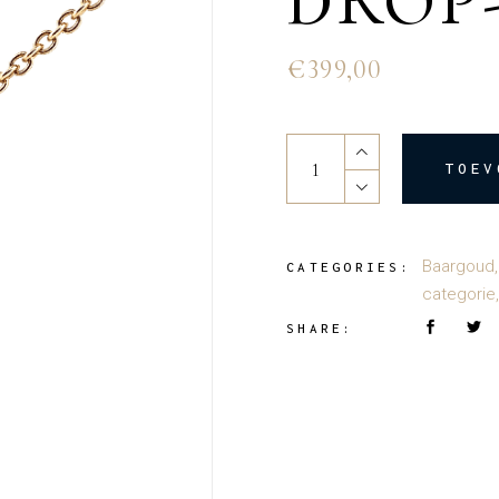
DROP
€
399,00
Mothermilk pendant Drop-by-
TOEV
Baargoud
CATEGORIES:
categorie
SHARE: