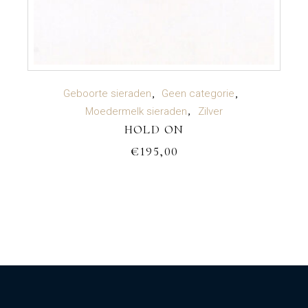
TOEVOEGEN AAN WINKELWAGEN
Geboorte sieraden
Geen categorie
Moedermelk sieraden
Zilver
HOLD ON
€
195,00