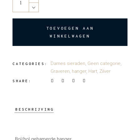
TOEVOEGEN AAN
WINKELWAGEN
Dames sieraden
,
Geen categorie
,
CATEGORIES:
Graveren
,
hanger
,
Hart
,
Zilver
SHARE:
BESCHRIJVING
Bol/hol gehamerde hanger.