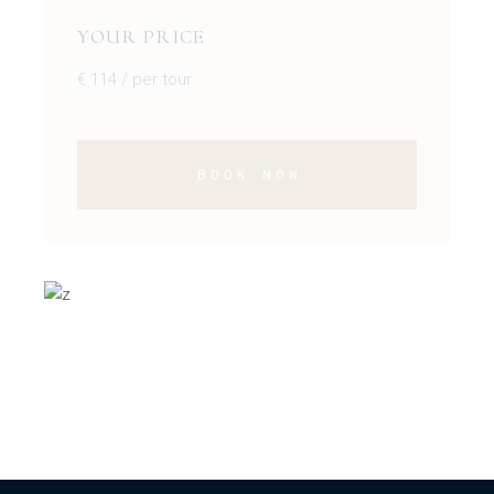
YOUR PRICE
€
114
/ per tour
BOOK NOW