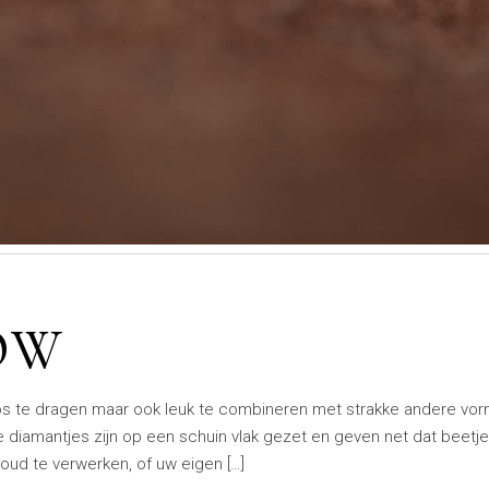
OW
os te dragen maar ook leuk te combineren met strakke andere vo
ke diamantjes zijn op een schuin vlak gezet en geven net dat beetje
oud te verwerken, of uw eigen […]