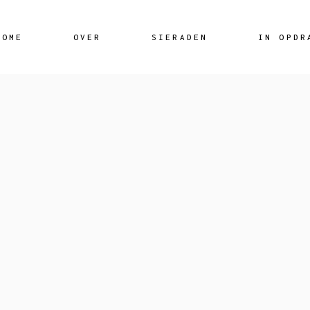
Skip
to
the
content
HOME
OVER
SIERADEN
IN OPDR