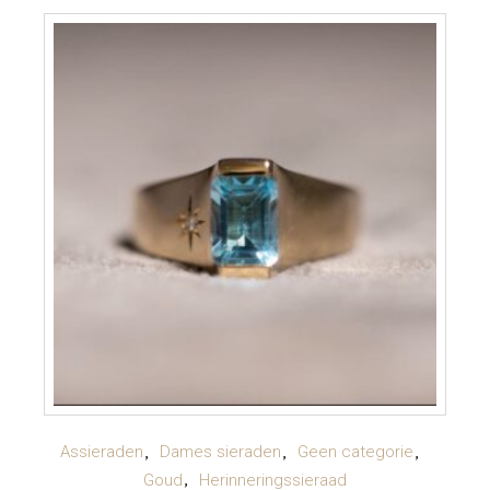
TOEVOEGEN AAN WINKELWAGEN
Assieraden
Dames sieraden
Geen categorie
Goud
Herinneringssieraad