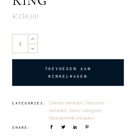
RING
€
150,00
Full moon mothermilk ring quantity
TOEVOEGEN AAN
WINKELWAGEN
Dames sieraden
,
Geboorte
CATEGORIES:
sieraden
,
Geen categorie
,
Moedermelk sieraden
SHARE: