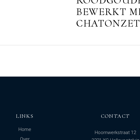
ROODGOUDE
BEWERKT M
CHATONZET
LINKS
CONTACT
Home
Hoornwerkstraat 12
Over