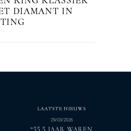
N RING KLASSIEK
ET DIAMANT IN
TING
LAATSTE NIEUWS
29/03/2026
“55,5 JAAR WAREN